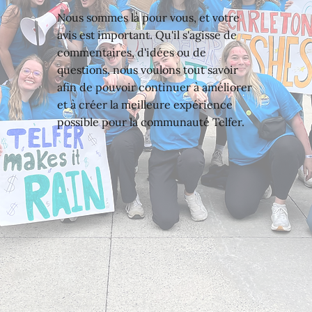
Nous sommes là pour vous, et votre
avis est important. Qu'il s'agisse de
commentaires, d'idées ou de
questions, nous voulons tout savoir
afin de pouvoir continuer à améliorer
et à créer la meilleure expérience
possible pour la communauté Telfer.